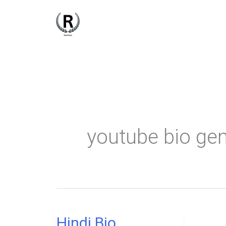
Skip
to
content
youtube bio ge
Hindi Bio