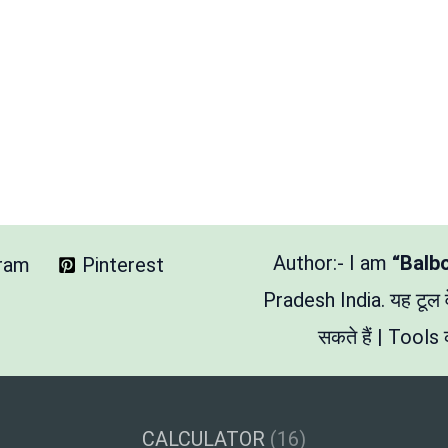
Author:- I am
“Balb
gram
Pinterest
Pradesh India. यह टूल
सकते हैं | Tools क
CALCULATOR
(16)