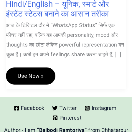
Hindi/English – यूनिक, स्मार्ट और
इंस्टेंट स्टेटस बनाने का आसान तरीका
आज के डिजिटल दौर में “WhatsApp Status” सिर्फ एक
फीचर नहीं रहा, बल्कि यह आपकी personality, mood और
thoughts का छोटा लेकिन powerful representation बन
चुका है। कभी हम अपने feelings share करना चाहते हैं, […]
WhatsApp
Use Now »
Status
Generator
Hindi/English
–
यूनिक,
स्मार्ट
Facebook
Twitter
Instagram
और
Pinterest
इंस्टेंट
स्टेटस
बनाने
Author:- I am
“Balbodi Ramtoriya”
from Chhatarpur