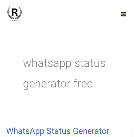
Skip
to
content
whatsapp status
generator free
WhatsApp Status Generator