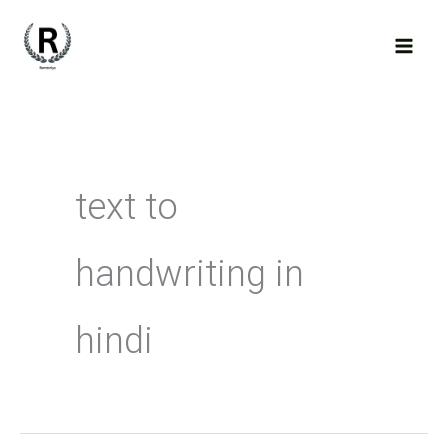
Skip
to
content
text to
handwriting in
hindi