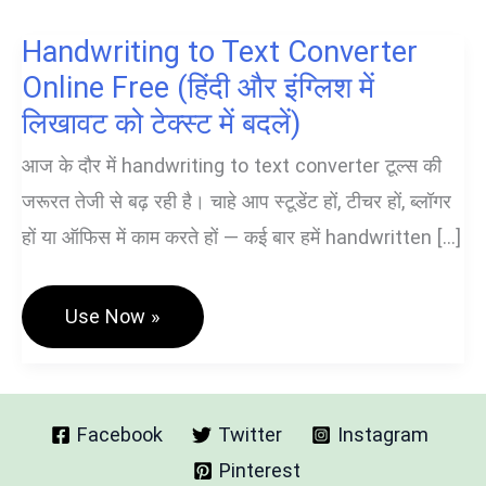
Handwriting to Text Converter
Online Free (हिंदी और इंग्लिश में
लिखावट को टेक्स्ट में बदलें)
आज के दौर में handwriting to text converter टूल्स की
जरूरत तेजी से बढ़ रही है। चाहे आप स्टूडेंट हों, टीचर हों, ब्लॉगर
हों या ऑफिस में काम करते हों — कई बार हमें handwritten […]
Handwriting
Use Now »
To
Text
Converter
Online
Free
(हिंदी
Facebook
Twitter
Instagram
और
Pinterest
इंग्लिश