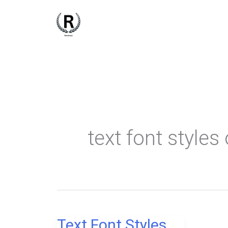
Skip
to
content
text font styles
Text Font Styles