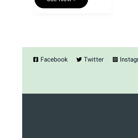
Font
Styles
Formatting
Tool
–
अपने
टेक्स्ट
को
दें
Facebook
Twitter
Insta
शानदार
स्टाइल