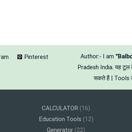
Author:- I am
“Balb
gram
Pinterest
Pradesh India. यह टूल
सकते हैं | Tools क
CALCULATOR
(16)
Education Tools
(12)
Generator
(22)