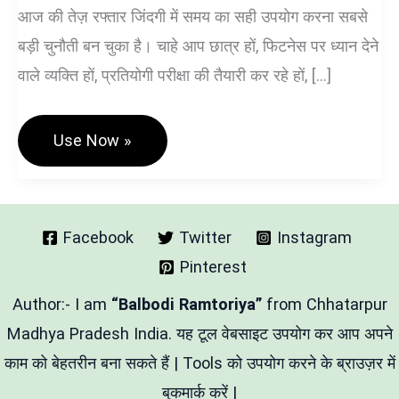
आज की तेज़ रफ्तार जिंदगी में समय का सही उपयोग करना सबसे
बड़ी चुनौती बन चुका है। चाहे आप छात्र हों, फिटनेस पर ध्यान देने
वाले व्यक्ति हों, प्रतियोगी परीक्षा की तैयारी कर रहे हों, […]
Daily
Use Now »
Routine
Generator
–
Study,
Gym
&
Facebook
Twitter
Instagram
Productive
Pinterest
दैनिक
दिनचर्या
Chart
Author:- I am
“Balbodi Ramtoriya”
from Chhatarpur
IN
Hindi
Madhya Pradesh India. यह टूल वेबसाइट उपयोग कर आप अपने
काम को बेहतरीन बना सकते हैं | Tools को उपयोग करने के ब्राउज़र में
बुकमार्क करें |