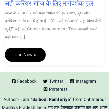
सही करियर खोज के लिए मार्गदर्शक टूल
आज के समय में सबसे बड़ा सवाल जो हर छात्र, युवा और
प्रोफेशनल के मन में होता है –“मैं अपने करियर में सही दिशा कैसे
चुनूँ?” यहीं पर Career Assessment Tool आपकी सबसे
बड़ी मदद […]
Career
Use Now »
Assessment
Tool
–
आपके
सही
करियर
Facebook
Twitter
Instagram
खोज
Pinterest
के
लिए
मार्गदर्शक
Author:- I am
“Balbodi Ramtoriya”
from Chhatarpur
टूल
Madhya Pradesh India. यह टूल वेबसाइट उपयोग कर आप अपने