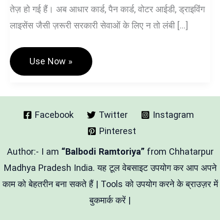
तेज़ हो गई हैं। अब आधार कार्ड, पैन कार्ड, वोटर आईडी, ड्राइविंग
लाइसेंस जैसी ज़रूरी सरकारी सेवाओं के लिए न तो लंबी […]
Sarkari
Use Now »
Tool
–
Aadhaar,
PAN,
Voter
ID,
Facebook
Twitter
Instagram
Driving
Pinterest
Licence
की
स्थिति
Author:- I am
“Balbodi Ramtoriya”
from Chhatarpur
Madhya Pradesh India. यह टूल वेबसाइट उपयोग कर आप अपने
काम को बेहतरीन बना सकते हैं | Tools को उपयोग करने के ब्राउज़र में
बुकमार्क करें |