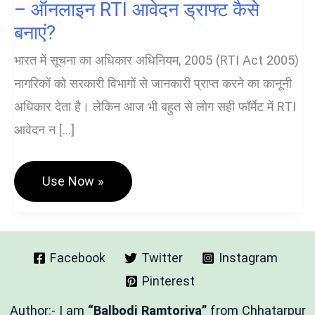
– ऑनलाइन RTI आवेदन ड्राफ्ट कैसे
बनाएं?
भारत में सूचना का अधिकार अधिनियम, 2005 (RTI Act 2005)
नागरिकों को सरकारी विभागों से जानकारी प्राप्त करने का कानूनी
अधिकार देता है। लेकिन आज भी बहुत से लोग सही फॉर्मेट में RTI
आवेदन न […]
📝
Use Now »
Hindi
RTI
Draft
Generator
Tool
–
Facebook
Twitter
Instagram
ऑनलाइन
Pinterest
RTI
आवेदन
ड्राफ्ट
Author:- I am
“Balbodi Ramtoriya”
from Chhatarpur