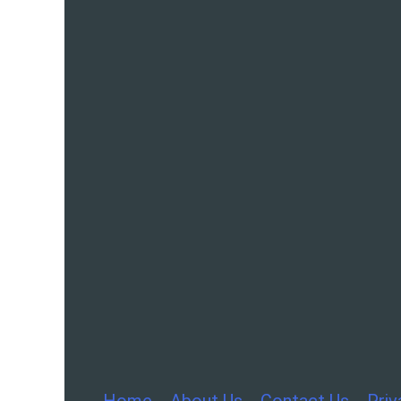
Home
About Us
Contact Us
Priv