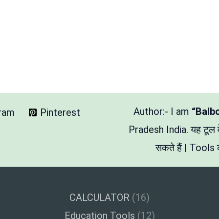
Author:- I am
“Balb
gram
Pinterest
Pradesh India. यह टूल
सकते हैं | Tools क
CALCULATOR
(16)
Education Tools
(12)