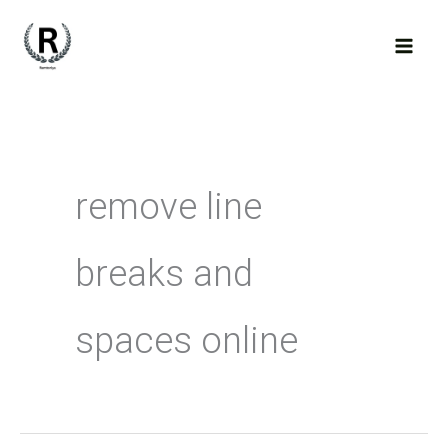
Skip
to
content
remove line
breaks and
spaces online