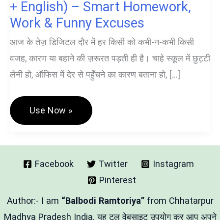
+ English) – Smart Homework,
Work & Funny Excuses
आज के तेज़ डिजिटल दौर में हर किसी को कभी-न-कभी किसी
वजह, कारण या बहाने की ज़रूरत पड़ती ही है। चाहे स्कूल में छुट्टी
लेनी हो, ऑफिस में देर से पहुँचने का कारण बताना हो, […]
Excuse
Use Now »
/
Reason
Generator
(Hindi
+
English)
Facebook
Twitter
Instagram
–
Pinterest
Smart
Homework,
Work
Author:- I am
“Balbodi Ramtoriya”
from Chhatarpur
&
Funny
Madhya Pradesh India. यह टूल वेबसाइट उपयोग कर आप अपने