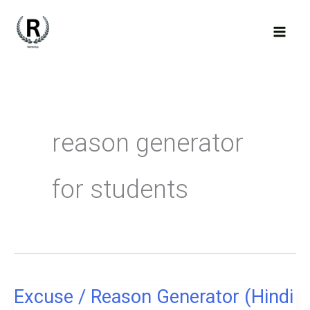
Skip
to
content
reason generator
for students
Excuse / Reason Generator (Hindi