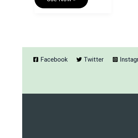
फोटो
एडिटर
फ्री
टूल
–
Advanced
Image
Editor
Tool
Facebook
Twitter
Insta
Hindi