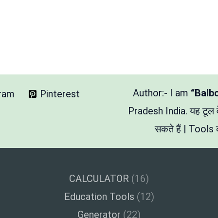
Author:- I am
“Balb
gram
Pinterest
Pradesh India. यह टूल
सकते हैं | Tools क
CALCULATOR
(16)
Education Tools
(12)
Generator
(22)