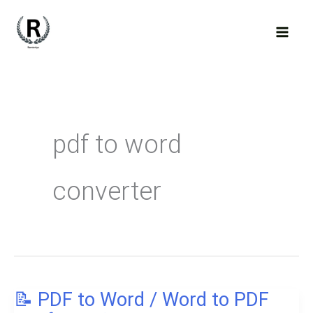
Skip
to
content
pdf to word
converter
📝 PDF to Word / Word to PDF