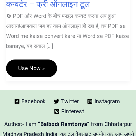
कन्वर्टर – फ्री ऑनलाइन टूल
🔄 PDF और Word के बीच फाइल कन्वर्ट करना अब हुआ
आसान!आजकल जब हर काम ऑनलाइन हो रहा है, तब PDF se
Word me kaise convert kare या Word se PDF kaise
banaye, यह सवाल […]
📝
Use Now »
PDF
To
Word
/
Word
To
Facebook
Twitter
Instagram
PDF
Pinterest
कन्वर्टर
–
फ्री
Author:- I am
“Balbodi Ramtoriya”
from Chhatarpur
ऑनलाइन
टूल
Madhya Pradesh India. यह टूल वेबसाइट उपयोग कर आप अपने