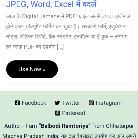
JPEG, Word, Excel में बदलें
आज के Digital Jamane में PDF फाइल सबसे ज़्यादा इस्तेमाल
होने वाला डॉक्यूमेंट फॉर्मेट बन चुका है। सरकारी फॉर्म, एजुकेशन
नोट्स, ऑफिस रिपोर्ट, बैंक स्टेटमेंट, इनवॉइस या ई-बुक – लगभग
हर जगह PDF का उपयोग […]
PDF
Use Now »
Conversion
Tools
–
पीडीएफ
को
JPEG,
Facebook
Twitter
Instagram
Word,
Pinterest
Excel
में
बदलें
Author:- I am
“Balbodi Ramtoriya”
from Chhatarpur
Madhya Pradesh India. यह टूल वेबसाइट उपयोग कर आप अपने