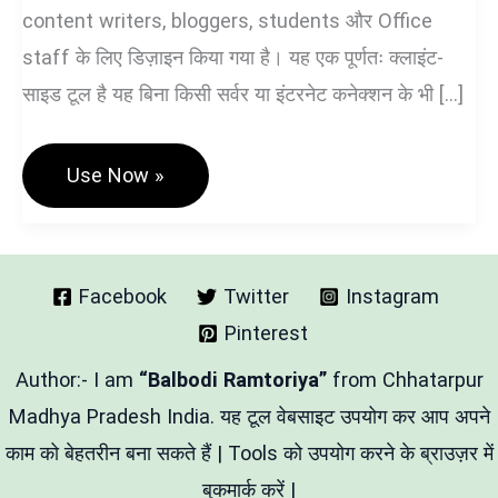
content writers, bloggers, students और Office
staff के लिए डिज़ाइन किया गया है। यह एक पूर्णतः क्लाइंट-
साइड टूल है यह बिना किसी सर्वर या इंटरनेट कनेक्शन के भी […]
Advanced
Use Now »
Text
Formatting
And
Text
File
Downlod
Facebook
Twitter
Instagram
Tool
Pinterest
Author:- I am
“Balbodi Ramtoriya”
from Chhatarpur
Madhya Pradesh India. यह टूल वेबसाइट उपयोग कर आप अपने
काम को बेहतरीन बना सकते हैं | Tools को उपयोग करने के ब्राउज़र में
बुकमार्क करें |