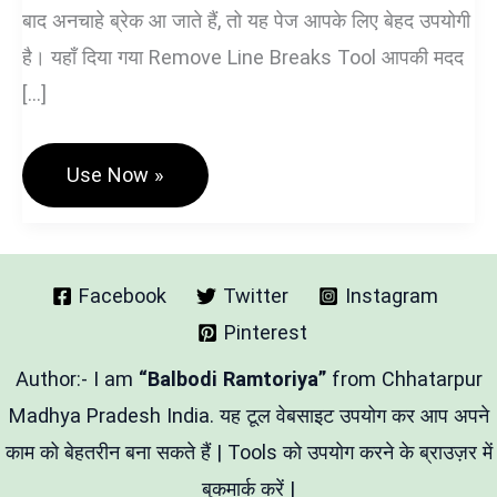
बाद अनचाहे ब्रेक आ जाते हैं, तो यह पेज आपके लिए बेहद उपयोगी
है। यहाँ दिया गया Remove Line Breaks Tool आपकी मदद
[…]
Remove
Use Now »
Line
Breaks
Hindi
Online
Free
Tool
Facebook
Twitter
Instagram
–
Pinterest
लाइन
ब्रेक
हटाने
Author:- I am
“Balbodi Ramtoriya”
from Chhatarpur
वाला
टूल
Madhya Pradesh India. यह टूल वेबसाइट उपयोग कर आप अपने
काम को बेहतरीन बना सकते हैं | Tools को उपयोग करने के ब्राउज़र में
बुकमार्क करें |