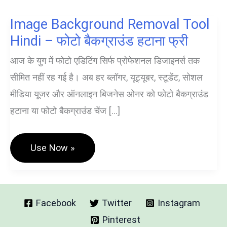
Image Background Removal Tool
Hindi – फोटो बैकग्राउंड हटाना फ्री
आज के युग में फोटो एडिटिंग सिर्फ प्रोफेशनल डिजाइनर्स तक
सीमित नहीं रह गई है। अब हर ब्लॉगर, यूट्यूबर, स्टूडेंट, सोशल
मीडिया यूजर और ऑनलाइन बिजनेस ओनर को फोटो बैकग्राउंड
हटाना या फोटो बैकग्राउंड चेंज […]
Image
Use Now »
Background
Removal
Tool
Hindi
–
फोटो
Facebook
Twitter
Instagram
बैकग्राउंड
Pinterest
हटाना