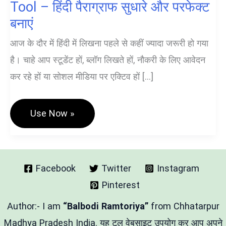
Tool – हिंदी पैराग्राफ सुधारे और परफेक्ट
बनाएं
आज के दौर में हिंदी में लिखना पहले से कहीं ज्यादा जरूरी हो गया
है। चाहे आप स्टूडेंट हों, ब्लॉग लिखते हों, नौकरी के लिए आवेदन
कर रहे हों या सोशल मीडिया पर एक्टिव हों […]
Hindi
Use Now »
Paragraph
Corrector
Free
Tool
–
हिंदी
Facebook
Twitter
Instagram
पैराग्राफ
Pinterest
सुधारे
और
परफेक्ट
Author:- I am
“Balbodi Ramtoriya”
from Chhatarpur
बनाएं
Madhya Pradesh India. यह टूल वेबसाइट उपयोग कर आप अपने