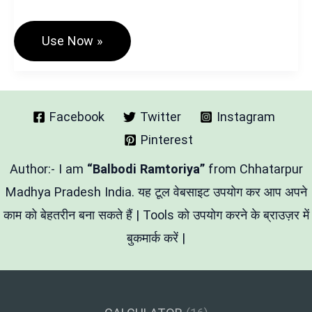
Hindi
Use Now »
Font
Generator:
आपकी
हिंदी
टेक्स्ट
को
Facebook
Twitter
Instagram
स्टाइलिश
Pinterest
बनाने
का
परफेक्ट
Author:- I am
“Balbodi Ramtoriya”
from Chhatarpur
टूल
Madhya Pradesh India. यह टूल वेबसाइट उपयोग कर आप अपने
काम को बेहतरीन बना सकते हैं | Tools को उपयोग करने के ब्राउज़र में
बुकमार्क करें |