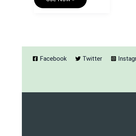
Conversion
Tools
–
पीडीएफ
को
JPEG,
Word,
Excel
में
Facebook
Twitter
Insta
बदलें