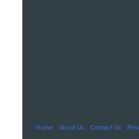
Home
About Us
Contact Us
Priv