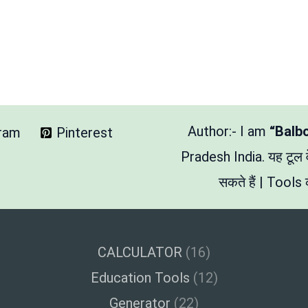
Author:- I am
“Balb
gram
Pinterest
Pradesh India. यह टूल
सकते हैं | Tools क
CALCULATOR
(16)
Education Tools
(12)
Generator
(22)