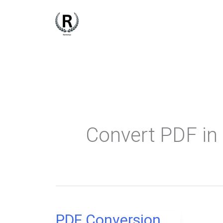
Skip
to
content
Convert PDF in 
PDF Conversion