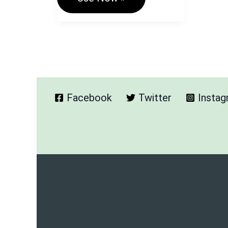
/
ID
Font
Generator
–
Stylish,
Aesthetic
&
Gaming
Facebook
Twitter
Insta
Name
Styles