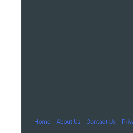
Home
About Us
Contact Us
Priv