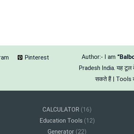
Author:- I am
“Balb
gram
Pinterest
Pradesh India. यह टूल
सकते हैं | Tools क
CALCULATOR
(16)
Education Tools
(12)
Generator
(22)