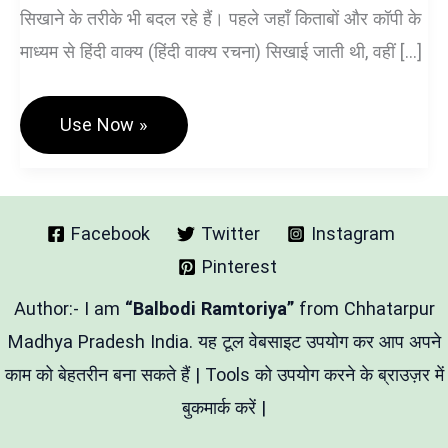
सिखाने के तरीके भी बदल रहे हैं। पहले जहाँ किताबों और कॉपी के
माध्यम से हिंदी वाक्य (हिंदी वाक्य रचना) सिखाई जाती थी, वहीं […]
Hindi
Use Now »
Sentence
Maker
Education
Tool-
बच्चों
को
Facebook
Twitter
Instagram
सिखाने
Pinterest
में
मददगार
Author:- I am
“Balbodi Ramtoriya”
from Chhatarpur
Madhya Pradesh India. यह टूल वेबसाइट उपयोग कर आप अपने
काम को बेहतरीन बना सकते हैं | Tools को उपयोग करने के ब्राउज़र में
बुकमार्क करें |