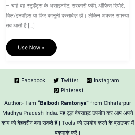
– चाहे वह स्टूडेंट्स के असाइनमेंट, सरकारी फॉर्म, ऑफिस रिपोर्ट,
बिल/इनवॉइस या फिर कानूनी दस्तावेज़ हों। लेकिन अक्सर समस्या
तब आती है […]
PDF
Use Now »
Compression
Hindi
Tools
–
पीडीएफ
को
Facebook
Twitter
Instagram
ऑनलाइन
Pinterest
फ्री
में
कंप्रेस
Author:- I am
“Balbodi Ramtoriya”
from Chhatarpur
करें
Madhya Pradesh India. यह टूल वेबसाइट उपयोग कर आप अपने
काम को बेहतरीन बना सकते हैं | Tools को उपयोग करने के ब्राउज़र में
बुकमार्क करें |