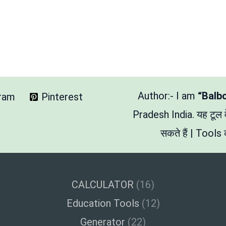
Author:- I am
“Balb
gram
Pinterest
Pradesh India. यह टूल
सकते हैं | Tools क
CALCULATOR
(16)
Education Tools
(12)
Generator
(22)