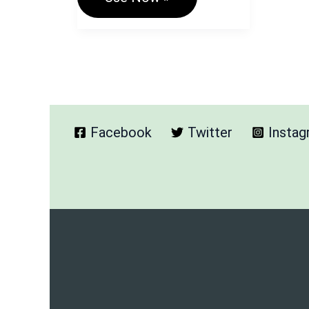
To
Handwriting
Generator
Pro
अब
Free
Hindi
+
English
Facebook
Twitter
Insta
भाषा
सपोर्ट