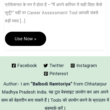
प्रोफेशनल के मन में होता है –“मैं अपने करियर में सही दिशा कैसे
चुनूँ?” यहीं पर Career Assessment Tool आपकी सबसे
बड़ी मदद […]
Career
Use Now »
Assessment
Tool
–
आपके
सही
करियर
Facebook
Twitter
Instagram
खोज
Pinterest
के
लिए
मार्गदर्शक
Author:- I am
“Balbodi Ramtoriya”
from Chhatarpur
टूल
Madhya Pradesh India. यह टूल वेबसाइट उपयोग कर आप अपने
काम को बेहतरीन बना सकते हैं | Tools को उपयोग करने के ब्राउज़र में
बुकमार्क करें |