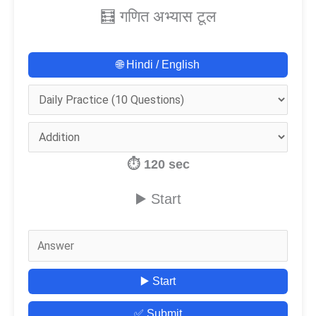
🧮 गणित अभ्यास टूल
🌐 Hindi / English
⏱️
120
sec
▶️ Start
▶️ Start
✅ Submit